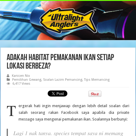
Adakah Habitat Pemakanan Ikan Setiap
Lokasi Berbeza?
Kanicen Nix
Pemilihan Gewang
,
Soalan Lazim Pemancing
,
Tips Memancing
6,417 Views
T
ergerak hati ingin menjawap dengan lebih detail soalan dari
salah seorang rakan Facebook saya apabila dia private
message saya mengenai pemakanan ikan. Soalannya berbunyi:
Lagi 1 nak tanya. species tempat saya ni memang