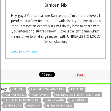
Kanicen Nix
Hey guys! You can call me Kanicen and I’m a nature lover. I
spend most of my time outdoor with fishing. I have to admit
that I am not an expert but I will do my best to share with
you interesting stuffs I know. I love ultralight game which
means I live to challenge myself with UNREALISTIC LOGIC
for satisfaction.
www.kanicen.com
Tags
DIET IKAN
HABITAT PEMAKANAN IKAN
KALER AIR
KALER GEWANG
KALER UMPAN
KEPELBAGAIAN TEKNIK PANCINGAN
PENGALAMAN MEMANCING
SAIZ GEWANG
SAIZ UMPAN
STRIKE ZONE
SUHU AIR
TEKNIK MEMANCING