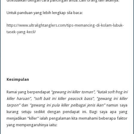
disesuaikan dengan cara pancingan anda. Lain orang lain akalnya.
Untuk panduan yang lebih lengkap sila baca:
https://www.ultralightanglers.com/tips-memancing-di-kolam-lubuk-
tasek-yang-kecil/
Kesimpulan
Ramai yang berpendapat
“gewang ini killer toman”, “katak soft frog ini
killer haruan”, “soft bait ini killer peacock bass”
,
“gewang ini killer
tarpon”
dan
“gewang ini pula killer pelbagai jenis ikan”
namun saya
kurang setuju sedikit dengan pendapat ini. Bagi saya apa yang
menjadikan “killer” ialah pengalaman kita memahami beberapa faktor
yang mempengaruhinya iaitu: