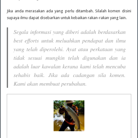
Jika anda merasakan ada yang perlu ditambah. Silalah komen disini
supaya ilmu dapat disebarkan untuk kebaikan rakan-rakan yang lain.
Segala informasi yang diberi adalah berdasarkan
best efforts untuk meluahkan pendapat dan ilmu
yang telah diperolehi. Ayat atau perkataan yang
tidak sesuai mungkin telah digunakan dan ia
adalah luar kawalan kerana kami telah mencuba
sehabis baik. Jika ada cadangan sila komen.
Kami akan membuat perubahan.