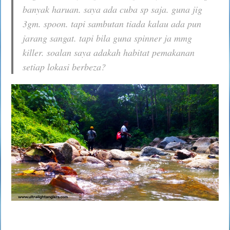
banyak haruan. saya ada cuba sp saja. guna jig
3gm. spoon. tapi sambutan tiada kalau ada pun
jarang sangat. tapi bila guna spinner ja mmg
killer. soalan saya adakah habitat pemakanan
setiap lokasi berbeza?