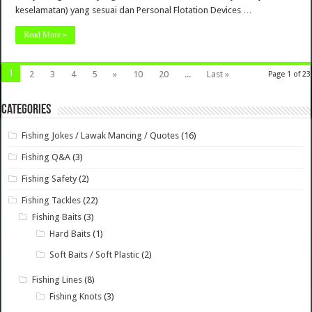
keselamatan) yang sesuai dan Personal Flotation Devices …
Read More »
1
2
3
4
5
»
10
20
...
Last »
Page 1 of 23
Categories
Fishing Jokes / Lawak Mancing / Quotes
(16)
Fishing Q&A
(3)
Fishing Safety
(2)
Fishing Tackles
(22)
Fishing Baits
(3)
Hard Baits
(1)
Soft Baits / Soft Plastic
(2)
Fishing Lines
(8)
Fishing Knots
(3)