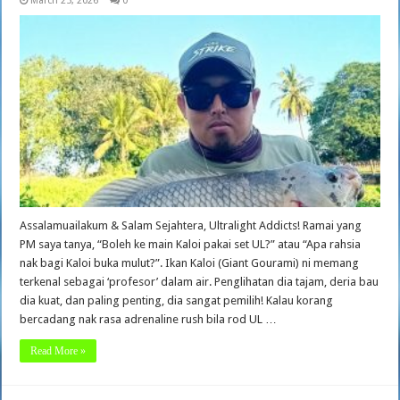
March 25, 2026
0
Assalamuailakum & Salam Sejahtera, Ultralight Addicts! Ramai yang
PM saya tanya, “Boleh ke main Kaloi pakai set UL?” atau “Apa rahsia
nak bagi Kaloi buka mulut?”. Ikan Kaloi (Giant Gourami) ni memang
terkenal sebagai ‘profesor’ dalam air. Penglihatan dia tajam, deria bau
dia kuat, dan paling penting, dia sangat pemilih! Kalau korang
bercadang nak rasa adrenaline rush bila rod UL …
Read More »