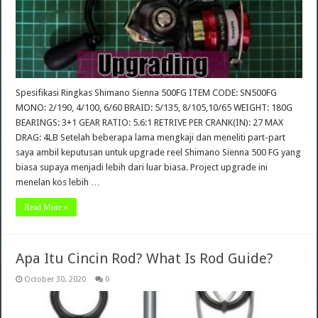
Spesifikasi Ringkas Shimano Sienna 500FG ITEM CODE: SN500FG
MONO: 2/190, 4/100, 6/60 BRAID: 5/135, 8/105,10/65 WEIGHT: 180G
BEARINGS: 3+1 GEAR RATIO: 5.6:1 RETRIVE PER CRANK(IN): 27 MAX
DRAG: 4LB Setelah beberapa lama mengkaji dan meneliti part-part
saya ambil keputusan untuk upgrade reel Shimano Sienna 500 FG yang
biasa supaya menjadi lebih dari luar biasa. Project upgrade ini
menelan kos lebih …
Read More »
Apa Itu Cincin Rod? What Is Rod Guide?
October 30, 2020
0