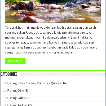
Tergerak hati ingin menjawap dengan lebih detail soalan dari salah
seorang rakan Facebook saya apabila dia private message saya
mengenai pemakanan ikan. Soalannya berbunyi: Lagi 1 nak tanya.
species tempat saya ni memang banyak haruan. saya ada cuba sp
saja. guna jig 3gm. spoon. tapi sambutan tiada kalau ada pun jarang
sangat. tapi bila guna spinner ja mmg killer. soalan …
Read More »
Categories
Fishing Jokes / Lawak Mancing / Quotes
(16)
Fishing Q&A
(3)
Fishing Safety
(2)
Fishing Tackles
(22)