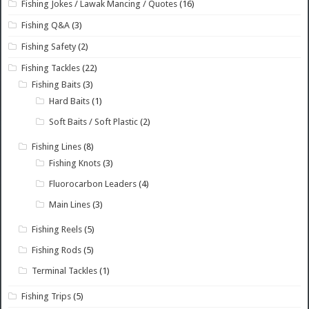
Fishing Jokes / Lawak Mancing / Quotes
(16)
Fishing Q&A
(3)
Fishing Safety
(2)
Fishing Tackles
(22)
Fishing Baits
(3)
Hard Baits
(1)
Soft Baits / Soft Plastic
(2)
Fishing Lines
(8)
Fishing Knots
(3)
Fluorocarbon Leaders
(4)
Main Lines
(3)
Fishing Reels
(5)
Fishing Rods
(5)
Terminal Tackles
(1)
Fishing Trips
(5)