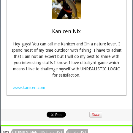
Kanicen Nix
Hey guys! You can call me Kanicen and I’m a nature lover. I
spend most of my time outdoor with fishing. I have to admit
that I am not an expert but I will do my best to share with
you interesting stuffs I know. I love ultralight game which
means I live to challenge myself with UNREALISTIC LOGIC
for satisfaction.
www.kanicen.com
Tags
TEKNIK MEMANCING TIGER FISH
TIGER FISH