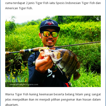
cuma terdapat 2 jenis Tiger Fish iaitu Spesis Indonesian Tiger Fish dan
American Tiger Fish.
Warna Tiger Fish kuning keemasan beserta belang hitam yang sangat
jelas menjadikan ikan ini menjadi pilihan pengemar ikan hiasan dalam
akuarium.