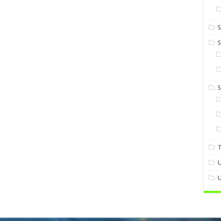
S
S
U
U