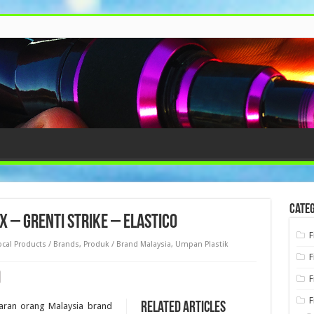
Categ
x – Grenti Strike – Elastico
F
ocal Products / Brands
,
Produk / Brand Malaysia
,
Umpan Plastik
F
F
F
Related Articles
luaran orang Malaysia brand