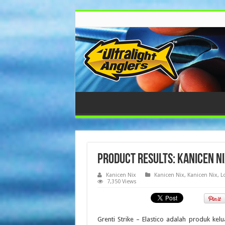
Product Results: Kanicen Ni
Kanicen Nix
Kanicen Nix
,
Kanicen Nix
,
L
7,350 Views
Grenti Strike – Elastico adalah produk ke