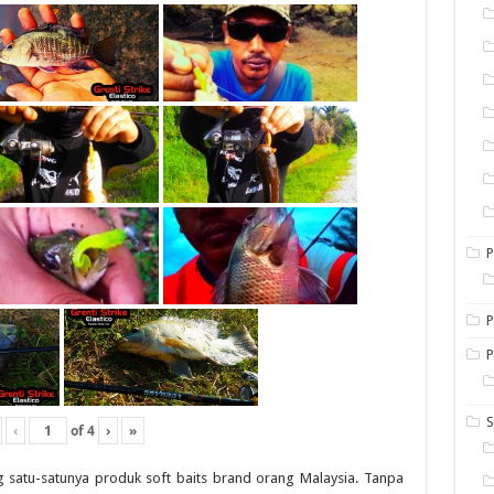
P
P
S
‹
of
4
›
»
satu-satunya produk soft baits brand orang Malaysia. Tanpa