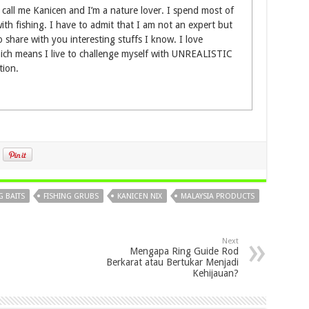
call me Kanicen and I’m a nature lover. I spend most of
th fishing. I have to admit that I am not an expert but
o share with you interesting stuffs I know. I love
hich means I live to challenge myself with UNREALISTIC
tion.
G BAITS
FISHING GRUBS
KANICEN NIX
MALAYSIA PRODUCTS
Next
Mengapa Ring Guide Rod
Berkarat atau Bertukar Menjadi
Kehijauan?