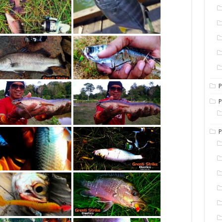
P
P
P