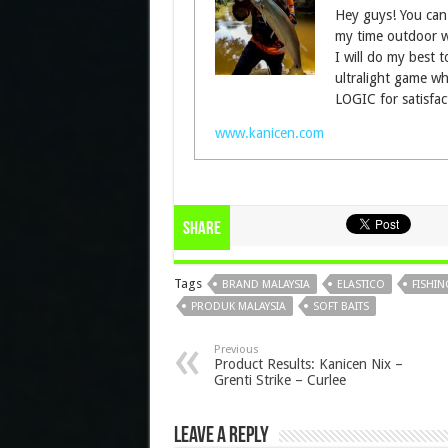
Hey guys! You can 
my time outdoor wi
I will do my best t
ultralight game w
LOGIC for satisfac
www.kanicen.com
Share
Tags
BRAND MALAYSIA
ELASTICO
FISHIN
PRODUK MALAYSIA
SOFT BAITS
Previous
Product Results: Kanicen Nix –
Grenti Strike – Curlee
Leave a Reply