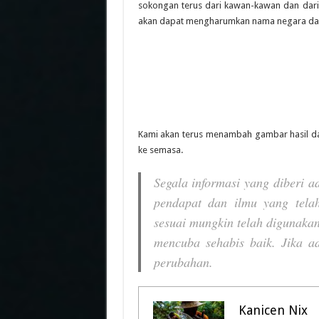
sokongan terus dari kawan-kawan dan dari 
akan dapat mengharumkan nama negara dal
Kami akan terus menambah gambar hasil da
ke semasa.
Segala informasi yang diberi a
pendapat dan ilmu yang telah
sesuai mungkin telah digunakan
mencuba sehabis baik. Jika 
perubahan.
Kanicen Nix