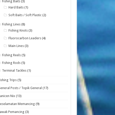
Fishing Baits
(3)
Hard Baits
(1)
Soft Baits / Soft Plastic
(2)
Fishing Lines
(8)
Fishing Knots
(3)
Fluorocarbon Leaders
(4)
Main Lines
(3)
Fishing Reels
(5)
Fishing Rods
(5)
Terminal Tackles
(1)
ishing Trips
(5)
eneral Posts / Topik General
(17)
anicen Nix
(13)
Keselamatan Memancing
(9)
Lawak Pemancing
(3)