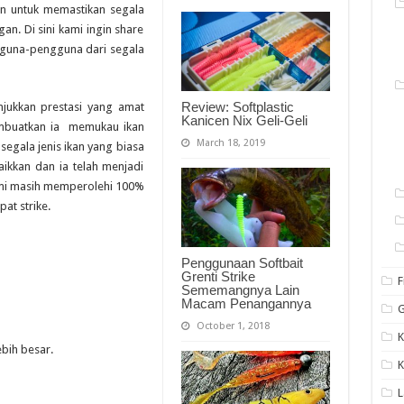
kan untuk memastikan segala
an. Di sini kami ingin share
ngguna-pengguna dari segala
Review: Softplastic
unjukkan prestasi yang amat
Kanicen Nix Geli-Geli
mbuatkan ia memukau ikan
March 18, 2019
egala jenis ikan yang biasa
aikkan dan ia telah menjadi
kami masih memperolehi 100%
at strike.
Penggunaan Softbait
Grenti Strike
F
Sememangnya Lain
Macam Penangannya
G
October 1, 2018
K
bih besar.