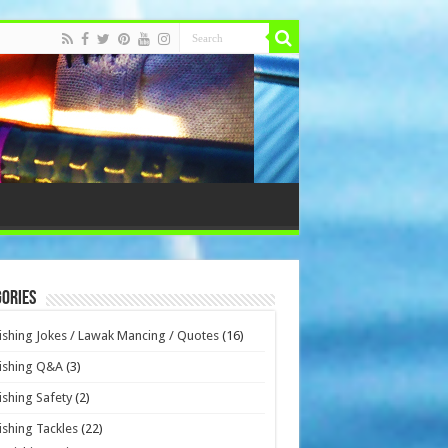
ories
ishing Jokes / Lawak Mancing / Quotes
(16)
ishing Q&A
(3)
ishing Safety
(2)
ishing Tackles
(22)