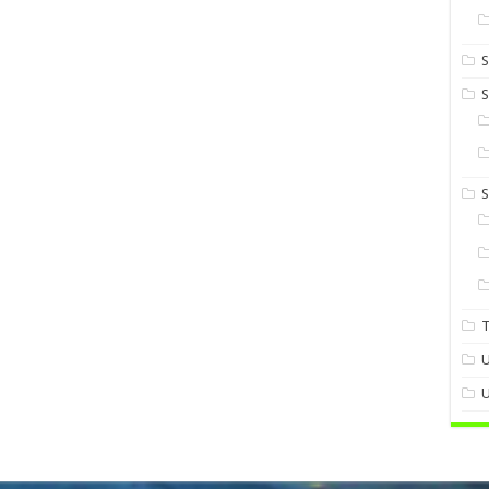
S
S
U
U