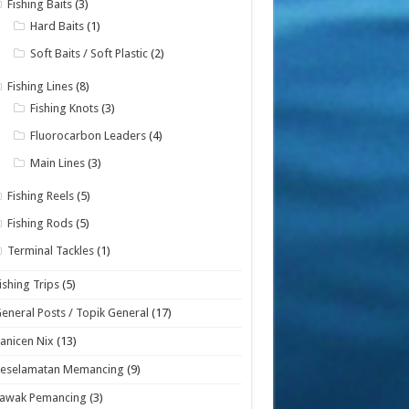
Fishing Baits
(3)
Hard Baits
(1)
Soft Baits / Soft Plastic
(2)
Fishing Lines
(8)
Fishing Knots
(3)
Fluorocarbon Leaders
(4)
Main Lines
(3)
Fishing Reels
(5)
Fishing Rods
(5)
Terminal Tackles
(1)
ishing Trips
(5)
eneral Posts / Topik General
(17)
anicen Nix
(13)
Keselamatan Memancing
(9)
Lawak Pemancing
(3)