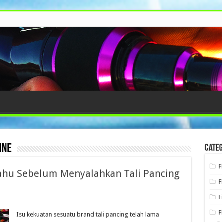
ine
Categ
F
ahu Sebelum Menyalahkan Tali Pancing
F
F
F
Isu kekuatan sesuatu brand tali pancing telah lama