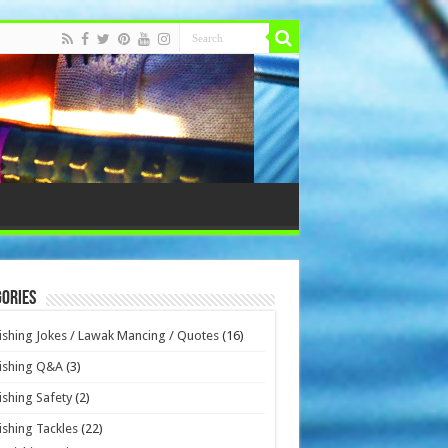
ories
ishing Jokes / Lawak Mancing / Quotes
(16)
ishing Q&A
(3)
ishing Safety
(2)
ishing Tackles
(22)