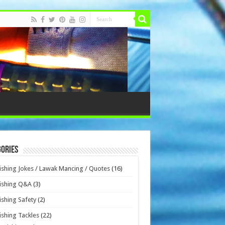
ories
ishing Jokes / Lawak Mancing / Quotes
(16)
ishing Q&A
(3)
ishing Safety
(2)
ishing Tackles
(22)