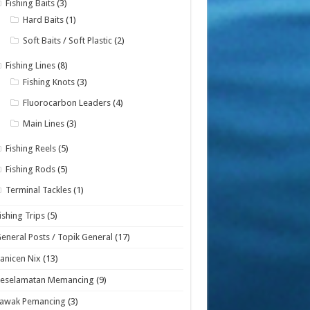
Fishing Baits
(3)
Hard Baits
(1)
Soft Baits / Soft Plastic
(2)
Fishing Lines
(8)
Fishing Knots
(3)
Fluorocarbon Leaders
(4)
Main Lines
(3)
Fishing Reels
(5)
Fishing Rods
(5)
Terminal Tackles
(1)
ishing Trips
(5)
eneral Posts / Topik General
(17)
anicen Nix
(13)
Keselamatan Memancing
(9)
Lawak Pemancing
(3)