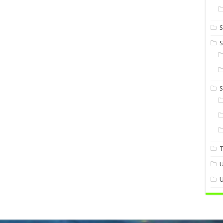
S
S
U
U