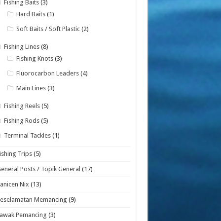
Fishing Baits
(3)
Hard Baits
(1)
Soft Baits / Soft Plastic
(2)
Fishing Lines
(8)
Fishing Knots
(3)
Fluorocarbon Leaders
(4)
Main Lines
(3)
Fishing Reels
(5)
Fishing Rods
(5)
Terminal Tackles
(1)
ishing Trips
(5)
eneral Posts / Topik General
(17)
anicen Nix
(13)
Keselamatan Memancing
(9)
Lawak Pemancing
(3)