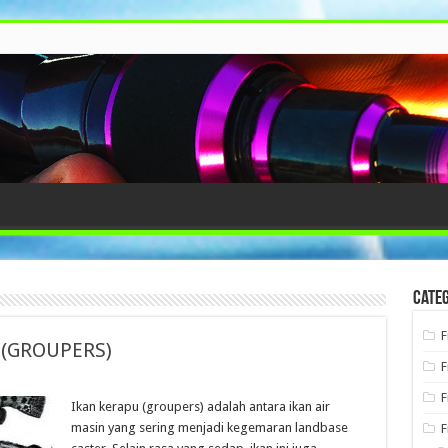
Categ
F
 (GROUPERS)
F
F
Ikan kerapu (groupers) adalah antara ikan air
masin yang sering menjadi kegemaran landbase
F