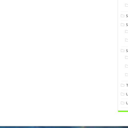
S
S
U
U