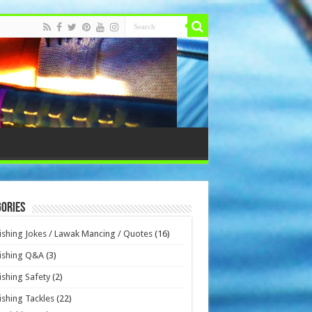
ories
ishing Jokes / Lawak Mancing / Quotes
(16)
ishing Q&A
(3)
ishing Safety
(2)
ishing Tackles
(22)