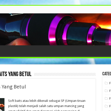
its yang betul
Categ
F
s Yang Betul
F
F
Soft baits atau lebih dikenali sebagai SP (Umpan tiruan
plastik) telah menjadi salah satu umpan mancing yang
F