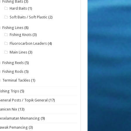
Fishing Baits
(3)
Hard Baits
(1)
Soft Baits / Soft Plastic
(2)
Fishing Lines
(8)
Fishing Knots
(3)
Fluorocarbon Leaders
(4)
Main Lines
(3)
Fishing Reels
(5)
Fishing Rods
(5)
Terminal Tackles
(1)
ishing Trips
(5)
eneral Posts / Topik General
(17)
anicen Nix
(13)
Keselamatan Memancing
(9)
Lawak Pemancing
(3)