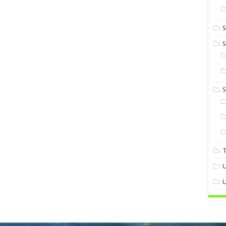
S
S
U
U