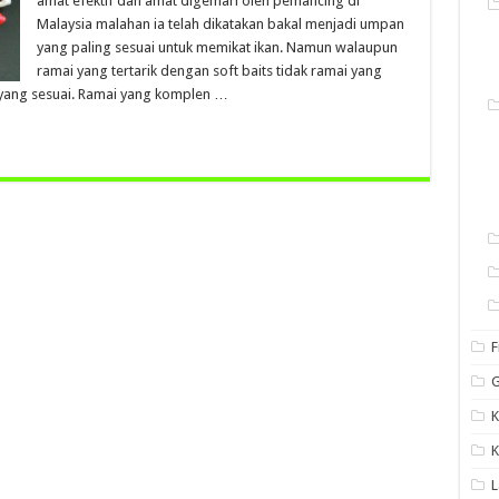
amat efektif dan amat digemari oleh pemancing di
Malaysia malahan ia telah dikatakan bakal menjadi umpan
yang paling sesuai untuk memikat ikan. Namun walaupun
ramai yang tertarik dengan soft baits tidak ramai yang
yang sesuai. Ramai yang komplen …
F
G
K