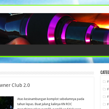
Categ
F
wner Club 2.0
F
F
Atas kesinambungan komplot sebelumnya pada
tahun lepas. Buat julung kalinya KN ROC
F