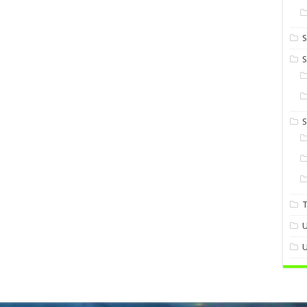
S
S
U
U