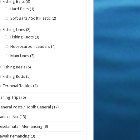
Fishing Baits
(3)
Hard Baits
(1)
Soft Baits / Soft Plastic
(2)
Fishing Lines
(8)
Fishing Knots
(3)
Fluorocarbon Leaders
(4)
Main Lines
(3)
Fishing Reels
(5)
Fishing Rods
(5)
Terminal Tackles
(1)
ishing Trips
(5)
eneral Posts / Topik General
(17)
anicen Nix
(13)
Keselamatan Memancing
(9)
Lawak Pemancing
(3)