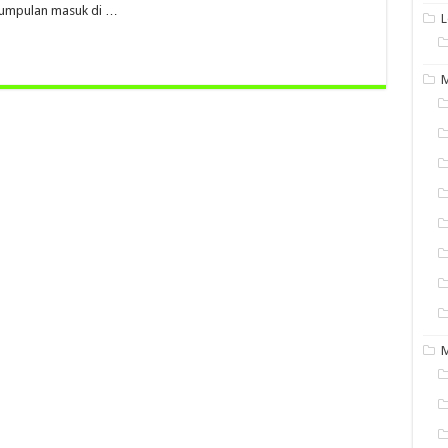
kumpulan masuk di …
L
M