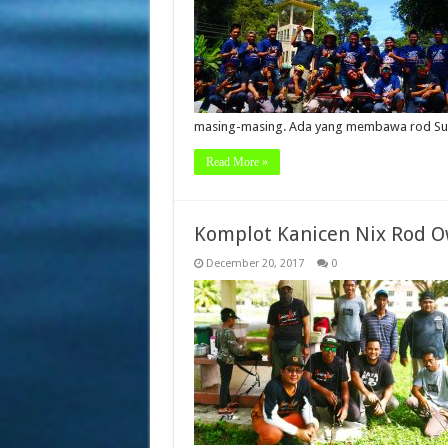
masing-masing. Ada yang membawa rod Su
Read More »
Komplot Kanicen Nix Rod O
December 20, 2017
0