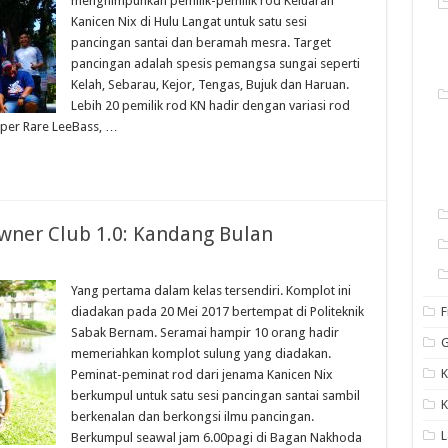
menghimpunkan pemilik-pemilik rod Keluaran
Kanicen Nix di Hulu Langat untuk satu sesi
pancingan santai dan beramah mesra. Target
pancingan adalah spesis pemangsa sungai seperti
Kelah, Sebarau, Kejor, Tengas, Bujuk dan Haruan.
Lebih 20 pemilik rod KN hadir dengan variasi rod
per Rare LeeBass, …
wner Club 1.0: Kandang Bulan
Yang pertama dalam kelas tersendiri. Komplot ini
diadakan pada 20 Mei 2017 bertempat di Politeknik
F
Sabak Bernam. Seramai hampir 10 orang hadir
G
memeriahkan komplot sulung yang diadakan.
K
Peminat-peminat rod dari jenama Kanicen Nix
berkumpul untuk satu sesi pancingan santai sambil
berkenalan dan berkongsi ilmu pancingan.
Berkumpul seawal jam 6.00pagi di Bagan Nakhoda