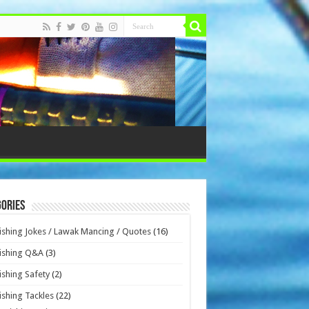
ories
ishing Jokes / Lawak Mancing / Quotes
(16)
ishing Q&A
(3)
ishing Safety
(2)
ishing Tackles
(22)