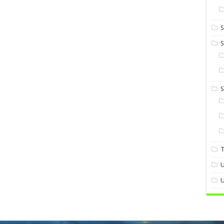
S
S
U
U