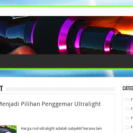
t
Categ
F
Menjadi Pilihan Penggemar Ultralight
F
F
F
Harga rod ultralight adalah subjektif kerana lain