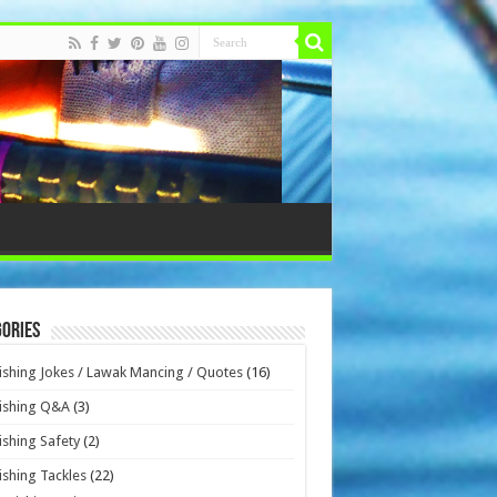
ories
ishing Jokes / Lawak Mancing / Quotes
(16)
ishing Q&A
(3)
ishing Safety
(2)
ishing Tackles
(22)