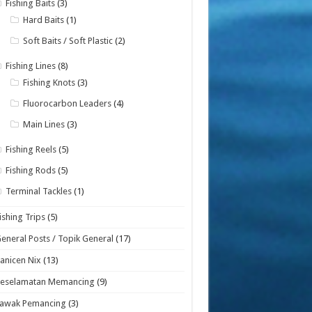
Fishing Baits
(3)
Hard Baits
(1)
Soft Baits / Soft Plastic
(2)
Fishing Lines
(8)
Fishing Knots
(3)
Fluorocarbon Leaders
(4)
Main Lines
(3)
Fishing Reels
(5)
Fishing Rods
(5)
Terminal Tackles
(1)
ishing Trips
(5)
eneral Posts / Topik General
(17)
anicen Nix
(13)
Keselamatan Memancing
(9)
Lawak Pemancing
(3)