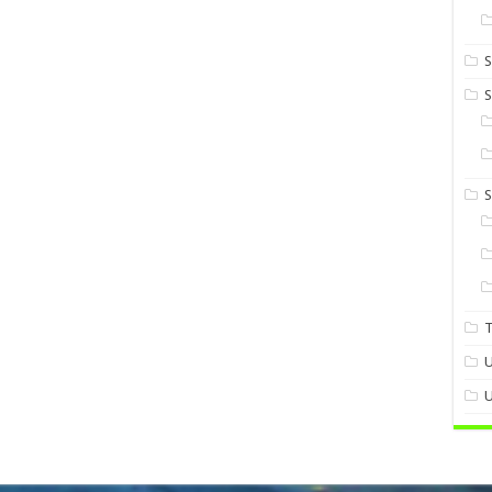
S
S
U
U