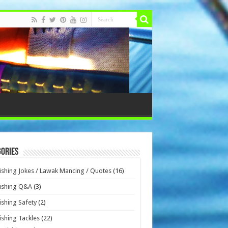
ories
ishing Jokes / Lawak Mancing / Quotes
(16)
ishing Q&A
(3)
ishing Safety
(2)
ishing Tackles
(22)