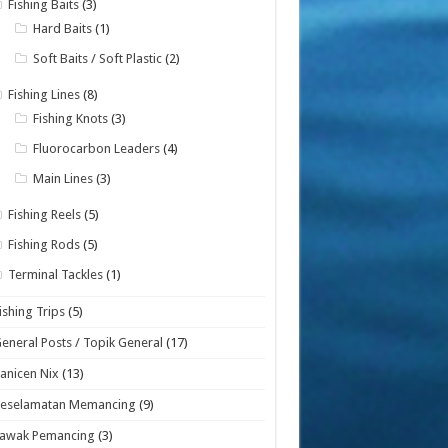
Fishing Baits
(3)
Hard Baits
(1)
Soft Baits / Soft Plastic
(2)
Fishing Lines
(8)
Fishing Knots
(3)
Fluorocarbon Leaders
(4)
Main Lines
(3)
Fishing Reels
(5)
Fishing Rods
(5)
Terminal Tackles
(1)
ishing Trips
(5)
eneral Posts / Topik General
(17)
anicen Nix
(13)
Keselamatan Memancing
(9)
Lawak Pemancing
(3)