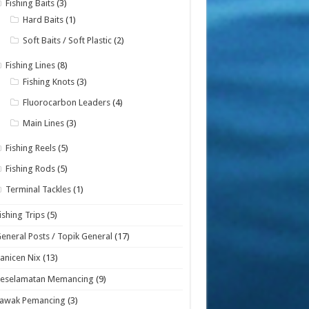
Fishing Baits
(3)
Hard Baits
(1)
Soft Baits / Soft Plastic
(2)
Fishing Lines
(8)
Fishing Knots
(3)
Fluorocarbon Leaders
(4)
Main Lines
(3)
Fishing Reels
(5)
Fishing Rods
(5)
Terminal Tackles
(1)
ishing Trips
(5)
eneral Posts / Topik General
(17)
anicen Nix
(13)
Keselamatan Memancing
(9)
Lawak Pemancing
(3)