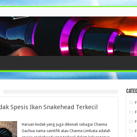
d
Categ
F
ak Spesis Ikan Snakehead Terkecil
F
F
Haruan kedak yang juga dikenali sebagai Channa
Gachua nama saintifik atau Channa Limbata adalah
F