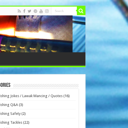
ories
ishing Jokes / Lawak Mancing / Quotes
(16)
ishing Q&A
(3)
ishing Safety
(2)
ishing Tackles
(22)