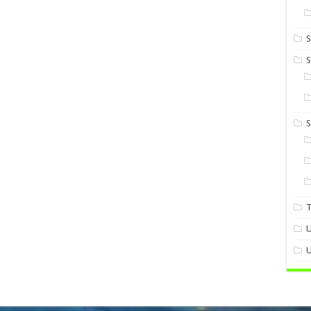
S
S
U
U